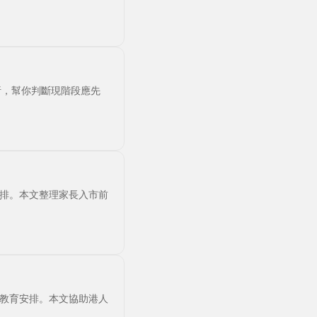
析，幫你判斷現階段應先
排。本文整理家長入市前
教育安排。本文協助港人