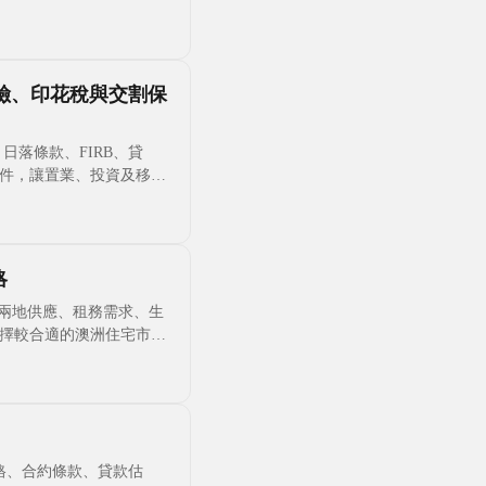
時間表評估每一步。同時
險、印花稅與交割保
落條款、FIRB、貸
件，讓置業、投資及移居
安排上留下代價高昂的漏
略
解兩地供應、租務需求、生
擇較合適的澳洲住宅市
，減少只憑印象選區的風
格、合約條款、貸款估