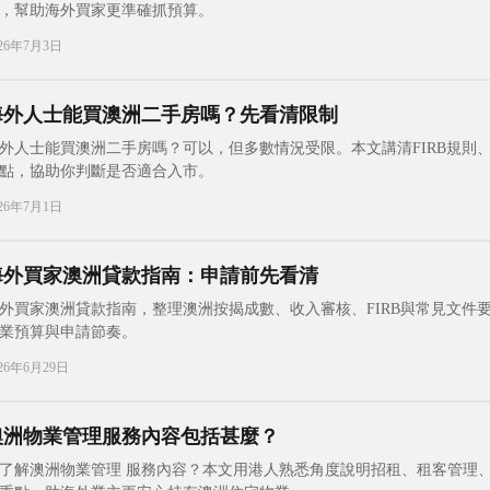
，幫助海外買家更準確抓預算。
026年7月3日
海外人士能買澳洲二手房嗎？先看清限制
外人士能買澳洲二手房嗎？可以，但多數情況受限。本文講清FIRB規則
點，協助你判斷是否適合入市。
026年7月1日
海外買家澳洲貸款指南：申請前先看清
外買家澳洲貸款指南，整理澳洲按揭成數、收入審核、FIRB與常見文件
業預算與申請節奏。
026年6月29日
澳洲物業管理服務內容包括甚麼？
了解澳洲物業管理 服務內容？本文用港人熟悉角度說明招租、租客管理