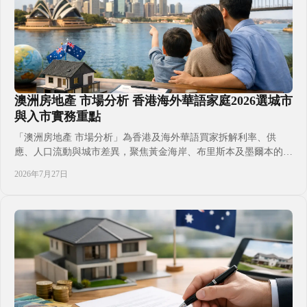
澳洲房地產 市場分析 香港海外華語家庭2026選城市
與入市實務重點
「澳洲房地產 市場分析」為香港及海外華語買家拆解利率、供
應、人口流動與城市差異，聚焦黃金海岸、布里斯本及墨爾本的選
盤方向、FIRB審批、按揭預算與持有策略，讓投資、子女教育、
2026年7月27日
移居及出租規劃放進同一決策框架，減少跨境置業常見誤判，並以
實際現金流與時間表評估每一步。同時保留因應個人身份、家庭目
標及資金安排調整空間