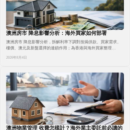
澳洲房市 降息影響分析：海外買家如何部署
澳洲房市 降息影響分析，拆解利率下調對按揭供款、買家需求、
樓價、澳元及新盤選擇的連鎖作用；為香港與海外買家整理
FIRB、融資門檻、持有成本及跨境資金規劃，並說明自住、收
2026年8月4日
租、子女升學與移居家庭應如何分階段判斷入市時機，避免只因減
息消息倉促承諾，忽略地段供應、匯率波動，建立貼近自身現金流
與澳洲生活計畫的置業決策。
澳洲物業管理 收費怎樣計？海外業主委託前必讀的