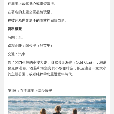
在海灘上放鬆身心或學習滑浪。
在著名的主題公園盡情玩樂。
在被列為世界遺產的雨林裡回歸自然。
資料概覽
時間：
日
3
路程距離：
公里（
英里）
90
56
交通：汽車
除了閃閃生輝的高樓大廈，身處黃金海岸（
），您還
Gold Coast
會見到瀑布、酒莊和海灘旁的小型咖啡店，以及適合一家大小
的主題公園，或者純粹帶您重返童年時代。
第
日：在主海灘上享受陽光
1