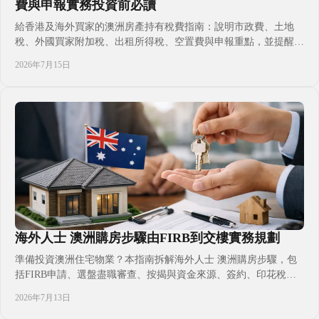
費與申報實務投資前必讀
給香港及海外買家的澳洲房產持有稅費指南：說明市政費、土地
稅、外國買家附加稅、出租所得稅、空置費與申報重點，並提醒州
份、業權結構及稅務居民身分如何改變實際成本。購買前先把年度
2026年7月15日
現金流、物業管理與專業申報預算一併計算，投資及安居安排更清
晰。適合計劃長線收租、自住或為子女升學置業的家庭閱讀。避免
交割後才發現預算不足的風險。
海外人士 澳洲購房步驟由FIRB到交樓實務規劃
準備投資澳洲住宅物業？本指南拆解海外人士 澳洲購房步驟，包
括FIRB申請、選盤盡職審查、按揭與資金來源、簽約、印花稅、
交樓及出租管理，協助香港買家按自身身分、預算與置業目的作出
2026年7月13日
更穩妥決定，並及早連繫合資格專業人士。了解哪些物業可購、何