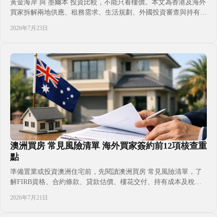
黃金海岸 與 墨爾本 投資比較，不能只看樓價。本文為香港及海外
買家拆解兩地供應、租務需求、生活規劃、外國投資審查與持有成
本，協助您按資金、家庭安排及置業目標選擇較合適的澳洲住宅市
2026年7月23日
場，並在選盤前釐清新樓、二手樓與地段的取捨，讓跨境置業決策
更有依據，減少只憑印象選區的風險，並掌握看樓前必問的關鍵問
題清單
澳洲買房 常見風險清單 海外買家簽約前12項核查重
點
準備置業或投資澳洲住宅前，先閱讀澳洲買房 常見風險清單，了
解FIRB資格、合約條款、貸款估價、樓花交付、持有成本及稅務
規劃的核查重點，協助香港及海外買家在付款前釐清預算、責任與
2026年7月21日
移居安排，減少跨境置業常見誤判。並按自身身分、資金來源與持
有目的作出審慎決定。適合準備投資、子女升學或規劃赴澳生活的