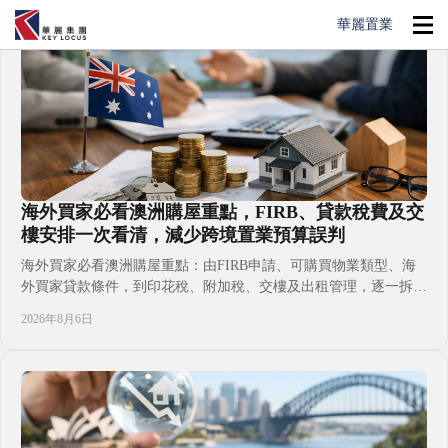
華麗置業
海外買家必看澳洲購屋重點，FIRB、貸款稅費及交
樓安排一次看清，減少跨境置業預算誤判
海外買家必看澳洲購屋重點：由FIRB申請、可購買物業類型、海
外買家貸款條件，到印花稅、附加稅、交樓及出租管理，逐一拆解
置業前必須核實的決策。無論計劃投資、子女升學、移居自住或配
2026年8月6日
置澳洲資產，先把地段、現金流、持有成本與時間表放在同一張預
算表，才能選到符合家庭目標的物業，減少跨境置業常見誤判與資
金壓力。