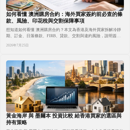
如何看懂 澳洲購房合約：海外買家簽約前必查的條
款、風險、印花稅與交割保障事項
想知道如何看懂 澳洲購房合約？本文為香港及海外買家拆解冷靜
期、訂金、日落條款、FIRB、貸款、交割與違約風險，說明簽署
前應由澳洲持牌律師或過戶師審閱的關鍵文件，讓置業、投資及移
2026年7月25日
居計劃更有預算與時間掌握。並避免只聽銷售口頭承諾，在付款、
驗樓和權益安排上留下代價高昂的漏洞。購買新樓或二手物業前，
都應先了解自己真正承擔甚麼。
黃金海岸 與 墨爾本 投資比較 給香港買家的選區與
持有策略