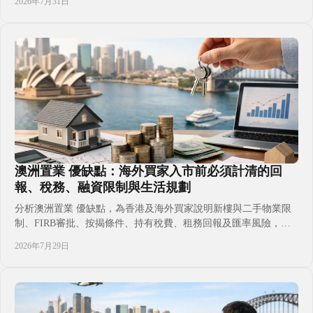
2026年7月31日
澳洲樓花風險、現金流與時間安排，避免只看示範單位或宣傳回報
而作出倉促決定，建立更清晰可靠的跨境置業判斷，讓置業決策更
有依據。
澳洲置業 優缺點：海外買家入市前必須計清的回
報、稅務、融資限制與生活規劃
分析澳洲置業 優缺點，為香港及海外買家說明新樓與二手物業限
制、FIRB審批、按揭條件、持有稅費、租務回報及匯率風險，並
從子女升學、移居安排與城市選擇角度，協助家庭判斷黃金海岸、
2026年7月29日
布里斯本、墨爾本等市場是否切合長線資產配置目標，購買前應準
備哪些文件、預算與專業支援，以及如何避免常見誤判及交易延誤
的潛在風險。