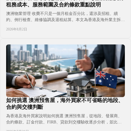
租務成本、服務範圍及合約條款重點說明
澳洲物業管理 收費不只是一個月租金百分比，還涉及招租、續
約、例行檢查、維修協調及退租結算。本文為香港及海外業主拆解
常見費用、計價差異與委託前必問事項，讓您比較管理公司時更有
2026年8月2日
把握，並兼顧現金流、合規責任與長線持有需要，避免只看低管理
費而忽略服務範圍及額外支出。協助海外買家在簽約前按地區、物
業類型和代理合約逐項核對。
如何挑選 澳洲預售屋，海外買家不可省略的地段、
合約與交樓判斷
為香港及海外買家說明如何挑選 澳洲預售屋，從地段、發展商、
合約條款、訂金付款、FIRB、貸款到交樓驗收逐步分析，並比較
自住、出租、子女升學及移居規劃的不同取捨，協助您簽約前掌握