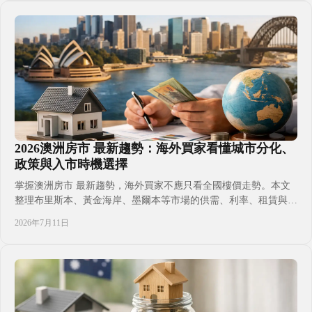
時應保留條款，以及跨境匯款和持有成本的常見盲點。適合首次規
劃者參考閱讀。
2026澳洲房市 最新趨勢：海外買家看懂城市分化、
政策與入市時機選擇
掌握澳洲房市 最新趨勢，海外買家不應只看全國樓價走勢。本文
整理布里斯本、黃金海岸、墨爾本等市場的供需、利率、租賃與海
外買家規則，協助香港家庭按投資、升學、移居及持有成本，建立
2026年7月11日
更務實的選區與購買判斷，同時了解新盤與二手住宅的選擇差異及
交易前應完成的準備工作，並避免以單一新聞或短期升跌作決定，
作為初步參考。