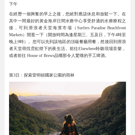
下午
在經歷一個興奮的早上之後，您絕對應該休息和放鬆一下。在
其中一間最好的黃金海岸日間水療中心享受舒適的水療療程之
後，可到滑浪者天堂海濱市場（
Surfers Paradise Beachfront
）閒逛一下（開放時間為逢星期三、五及日，下午
時至
Markets
4
晚上
時）。您可以先到該地區的頂級餐廳用餐，然後回到滑浪
9
者天堂尋找霓虹燈下的夜生活。前往
聆聽現場音樂，
Elsewhere
或者前往
品嚐那令人驚嘆的手工啤酒。
House of Brews
第
日：探索雷明頓國家公園的雨林
3