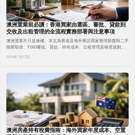
澳洲置業前必讀：香港買家由選區、審批、貸款到
交收及出租管理的全流程實務部署與注意事項
澳洲置業不只是揀樓。本文為香港及海外華語買家整理新盤與二手
物業取捨、FIRB審批、貸款、持有成本、出租管理及移居規劃要
點，協助家庭按資金、身份和生活目標建立更清晰的置業部署，減
2026年7月17日
少跨境決策盲點與交收前後的不確定性。並掌握應由持牌專業人士
覆核的關鍵文件、稅務及合規環節。讓每一步更有預算與方向，預
先作好準備。
澳洲房產持有稅費指南：海外買家年度成本、空置