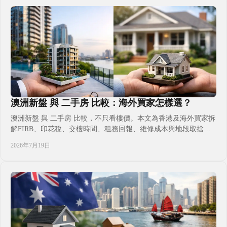
家庭參考之用。
澳洲新盤 與 二手房 比較：海外買家怎樣選？
澳洲新盤 與 二手房 比較，不只看樓價。本文為香港及海外買家拆
解FIRB、印花稅、交樓時間、租務回報、維修成本與地段取捨，
協助結合投資、子女升學、移居及自住計劃，按資金與時間表選出
2026年7月19日
合適澳洲物業。並提醒非居民購買限制及持有安排，讓決策更有依
據。適合首次置業、跨境投資及家庭長線部署參考。掌握關鍵取
捨。