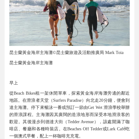
昆士蘭黃金海岸主海灘
昆士蘭旅遊及活動推廣局
©
Mark Toia
昆士蘭黃金海岸主海灘
早上
從
租一架休閒單車，探索黃金海岸海灘旁邊的鄰近
Beach Bikes
地區。在滑浪者天堂（
）向北走
分鐘，便會到
Surfers Paradise
20
達主海灘。停下來暢泳一番或預訂一節由
滑浪學校舉辦
Get Wet
的滑浪課程。主海灘因其廣闊的造浪地形而深受本地滑浪客的
歡迎。其後漫步到德達大街（
），該處開滿了咖
Tedder Avenue
啡店、餐廳和各種時裝店。在
或
é吃
Beaches Off Tedder
Lark Caf
一個澳式早餐，配上一杯咖啡充充電。