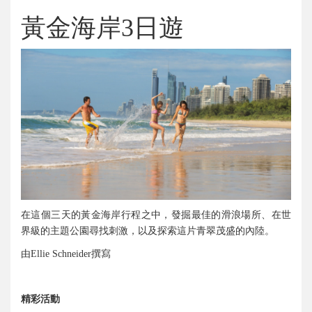
黃金海岸
日遊
3
在這個三天的黃金海岸行程之中，發掘最佳的滑浪場所、在世
界級的主題公園尋找刺激，以及探索這片青翠茂盛的內陸。
由
撰寫
Ellie Schneider
精彩活動