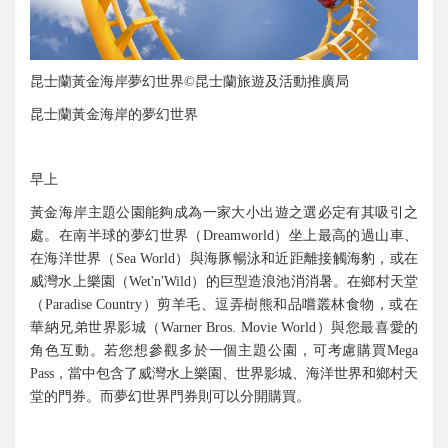
昆士蘭黃金海岸夢幻世界
昆士蘭旅遊及活動推廣局
©
昆士蘭黃金海岸的夢幻世界
早上
黃金海岸主題公園能夠成為一家大小出遊之選必定有其吸引之
處。在南半球的夢幻世界（
）坐上最高的過山車、
Dreamworld
在海洋世界（
）與海豚暢泳和近距離接觸海豹，或在
Sea World
威灣水上樂園（
）的巨型造浪池消消暑。在鄉村天堂
Wet'n'Wild
（
）剪羊毛、逗弄樹熊和品嚐叢林食物，或在
Paradise Country
華納兄弟世界影城（
）與您最喜愛的
Warner Bros. Movie World
角色互動。若您想參觀多於一個主題公園，可考慮購買
Mega
，當中包含了威灣水上樂園、世界影城、海洋世界和鄉村天
Pass
堂的門券。而夢幻世界門券則可以分開購買。