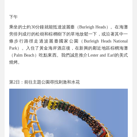
下午
乘坐的士約
分鐘就能抵達波麗臺（
）。在海灘
30
Burleigh Heads
旁排列成行的松樹和棕櫚樹下的草地放鬆一下，或沿著其中一
條步行路徑走過波麗臺國家公園（
Burleigh Heads National
）。入住了黃金海岸酒店後，在新興的鄰近地區棕櫚海灘
Park
（
）吃點東西。我們誠意推介
的美式
Palm Beach
Lester and Earl
燒烤。
第
日：前往主題公園尋找刺激和水花
2